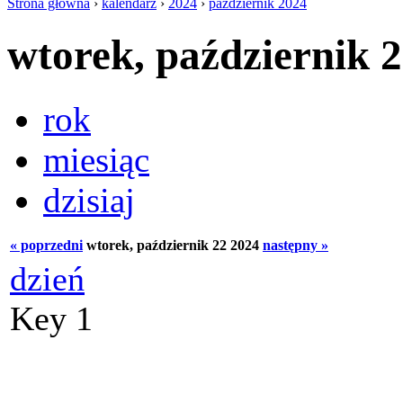
Strona główna
›
kalendarz
›
2024
›
październik 2024
wtorek, październik 
rok
miesiąc
dzisiaj
« poprzedni
wtorek, październik 22 2024
następny »
dzień
Key 1