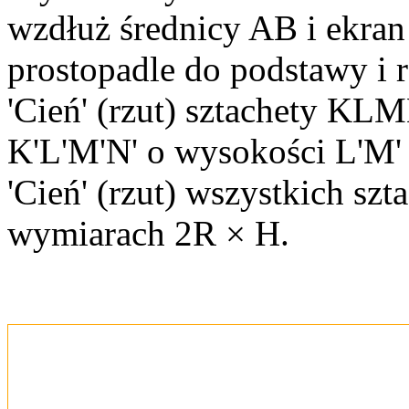
wzdłuż średnicy AB i ekran
prostopadle do podstawy i 
'Cień' (rzut) sztachety KLM
K'L'M'N' o wysokości L'M'
'Cień' (rzut) wszystkich szt
wymiarach 2R × H.