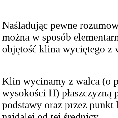
Naśladując pewne rozumow
można w sposób elementarny
objętość klina wyciętego z 
Klin wycinamy z walca (o 
wysokości H) płaszczyzną 
podstawy oraz przez punkt 
najdalej od tej średnicy.