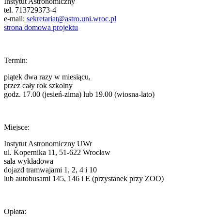
Instytut Astronomiczny
tel. 713729373-4
e-mail:
sekretariat@astro.uni.wroc.pl
strona domowa projektu
Termin:
piątek dwa razy w miesiącu,
przez cały rok szkolny
godz. 17.00 (jesień-zima) lub 19.00 (wiosna-lato)
Miejsce:
Instytut Astronomiczny UWr
ul. Kopernika 11, 51-622 Wrocław
sala wykładowa
dojazd tramwajami 1, 2, 4 i 10
lub autobusami 145, 146 i E (przystanek przy ZOO)
Opłata: