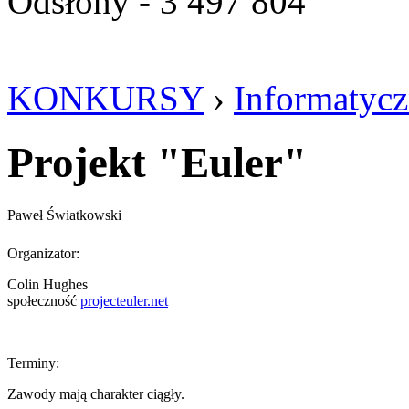
Odsłony - 3 497 804
KONKURSY
›
Informatyc
Projekt "Euler"
Paweł Światkowski
Organizator:
Colin Hughes
społeczność
projecteuler.net
Terminy:
Zawody mają charakter ciągły.