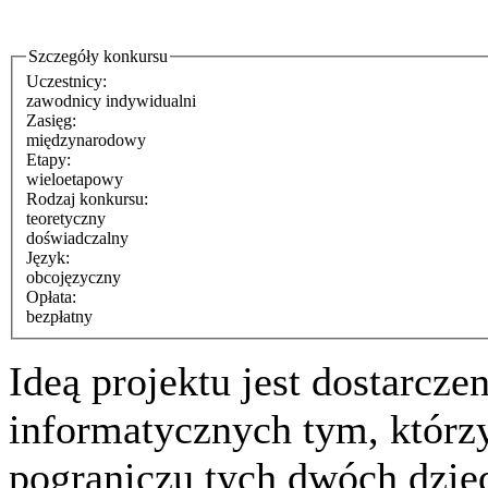
Szczegóły konkursu
Uczestnicy:
zawodnicy indywidualni
Zasięg:
międzynarodowy
Etapy:
wieloetapowy
Rodzaj konkursu:
teoretyczny
doświadczalny
Język:
obcojęzyczny
Opłata:
bezpłatny
Ideą projektu jest dostarc
informatycznych tym, którzy
pograniczu tych dwóch dzie