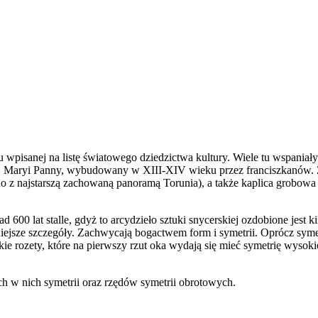
u wpisanej na listę światowego dziedzictwa kultury. Wiele tu wspaniał
ej Maryi Panny, wybudowany w XIII-XIV wieku przez franciszkanów. Zn
edno z najstarszą zachowaną panoramą Torunia), a także kaplica grobo
600 lat stalle, gdyż to arcydzieło sztuki snycerskiej ozdobione jest
bniejsze szczegóły. Zachwycają bogactwem form i symetrii. Oprócz sym
takie rozety, które na pierwszy rzut oka wydają się mieć symetrię wyso
ych w nich symetrii oraz rzędów symetrii obrotowych.