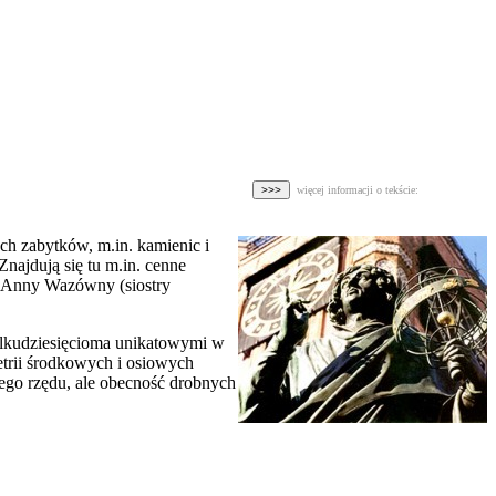
więcej informacji o tekście:
ych zabytków, m.in. kamienic i
ajdują się tu m.in. cenne
wa Anny Wazówny (siostry
 kilkudziesięcioma unikatowymi w
etrii środkowych i osiowych
kiego rzędu, ale obecność drobnych