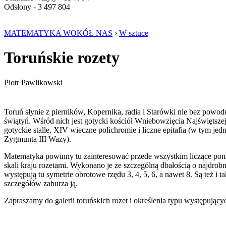
Odsłony - 3 497 804
MATEMATYKA WOKÓŁ NAS
›
W sztuce
Toruńskie rozety
Piotr Pawlikowski
Toruń słynie z pierników, Kopernika, radia i Starówki nie bez powod
świątyń. Wśród nich jest gotycki kościół Wniebowzięcia Najświętsz
gotyckie stalle, XIV wieczne polichromie i liczne epitafia (w tym j
Zygmunta III Wazy).
Matematyka powinny tu zainteresować przede wszystkim liczące ponad 
skali kraju rozetami. Wykonano je ze szczególną dbałością o najdro
występują tu symetrie obrotowe rzędu 3, 4, 5, 6, a nawet 8. Są też i 
szczegółów zaburza ją.
Zapraszamy do galerii toruńskich rozet i określenia typu występując