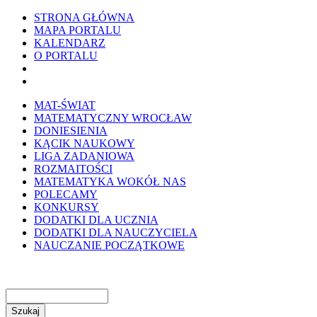
STRONA GŁÓWNA
MAPA PORTALU
KALENDARZ
O PORTALU
WYKRESownik
Edytor wzorów TeXa
MAT-ŚWIAT
MATEMATYCZNY WROCŁAW
DONIESIENIA
KĄCIK NAUKOWY
LIGA ZADANIOWA
ROZMAITOŚCI
MATEMATYKA WOKÓŁ NAS
POLECAMY
KONKURSY
DODATKI DLA UCZNIA
DODATKI DLA NAUCZYCIELA
NAUCZANIE POCZĄTKOWE