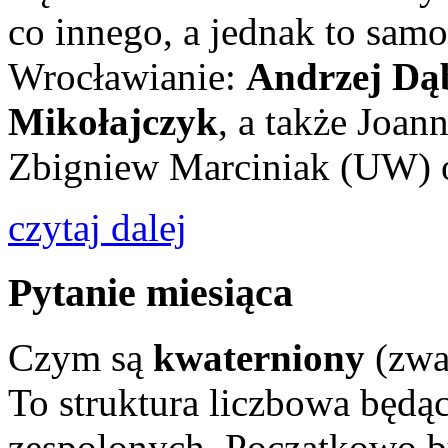
co innego, a jednak to sam
Wrocławianie:
Andrzej Dą
Mikołajczyk
, a także Joan
Zbigniew Marciniak (UW) o
czytaj dalej
Pytanie miesiąca
Czym są
kwaterniony
(zwa
To struktura liczbowa będąc
zespolonych. Początkowo b