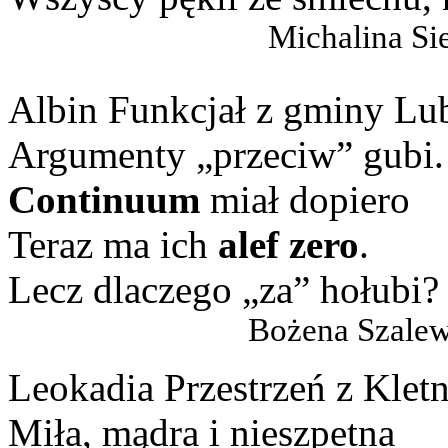
Michalina S
Albin Funkcjał z gminy Lu
Argumenty „przeciw” gubi.
Continuum
miał dopiero
Teraz ma ich
alef zero
.
Lecz dlaczego „za” hołubi?
Bożena Szalewicz, nau
Leokadia Przestrzeń z Klet
Miła, mądra i nieszpetna