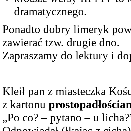
dramatycznego.
Ponadto dobry limeryk po
zawierać tzw. drugie dno.
Zapraszamy do lektury i d
Kleił pan z miasteczka Koś
z kartonu
prostopadłościa
„Po co? – pytano – u licha?
Odpowiadał (łkając z cicha)