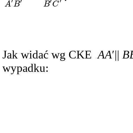
′
′
′
′
B
C
A
B
Jak widać wg CKE
AA
′||
B
wypadku: