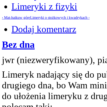
Limeryki z fizyki
‹ Mat-haiku
w górę
Limeryki o stożkowych i kwadrykach ›
Dodaj komentarz
Bez dna
jwr (niezweryfikowany), pi
Limeryk nadający się do pu
drugiego dna, bo Wam minis
do ułożenia limeryku z dru
polecam taki: