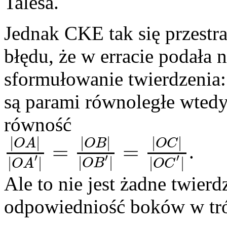
Talesa.
Jednak CKE tak się przestr
błędu, że w erracie podała 
sformułowanie twierdzenia:
są parami równoległe wtedy
równość
|
|
|
|
|
|
O
A
O
B
O
C
=
=
.
′
′
′
|
|
|
|
|
|
O
B
O
C
O
A
Ale to nie jest żadne twier
odpowiedniość boków w tr