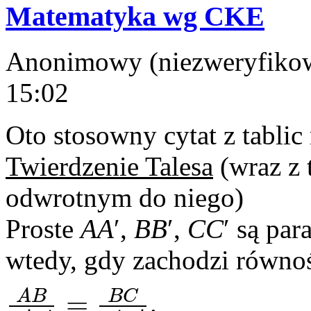
Matematyka wg CKE
Anonimowy (niezweryfikowa
15:02
Oto stosowny cytat z tabli
Twierdzenie Talesa
(wraz z 
odwrotnym do niego)
Proste
AA
′,
BB
′,
CC
′ są pa
wtedy, gdy zachodzi równo
A
B
B
C
=
.