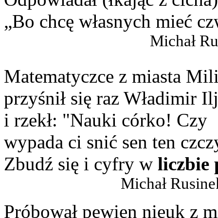
„Bo chcę własnych mieć cz
Michał R
Matematyczce z miasta Mil
przyśnił się raz Władimir Il
i rzekł: "Nauki córko! Czy
wypada ci snić sen ten czcz
Zbudź się i cyfry w
liczbie 
Michał Rusinek, 
Próbował pewien nieuk z m