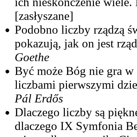
ich nieskończenie wiele. 
[zasłyszane]
Podobno liczby rządzą św
pokazują, jak on jest rzą
Goethe
Być może Bóg nie gra w 
liczbami pierwszymi dzie
Pál Erdős
Dlaczego liczby są pięk
dlaczego IX Symfonia Bee