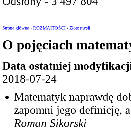
Odsłony - 3 497 804
Strona główna
›
ROZMAITOŚCI
›
Złote myśli
O pojęciach matemat
Data ostatniej modyfikacj
2018-07-24
Matematyk naprawdę dobr
zapomni jego definicję, 
Roman Sikorski