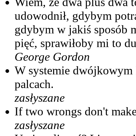
Wiem, że dwa plus dwa to
udowodnił, gdybym potra
gdybym w jakiś sposób m
pięć, sprawiłoby mi to d
George Gordon
W systemie dwójkowym li
palcach.
zasłyszane
If two wrongs don't make 
zasłyszane