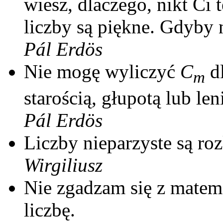
wiesz, dlaczego, nikt Ci 
liczby są piękne. Gdyby n
P
á
l Erdös
Nie mogę wyliczyć
C
d
m
starością, głupotą lub le
P
á
l Erdös
Liczby nieparzyste są ro
Wirgiliusz
Nie zgadzam się z matema
liczbę.