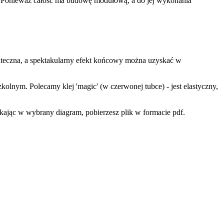
o. Ponieważ całość ma budowę modułową, a do jej wykonania
kuteczna, a spektakularny efekt końcowy można uzyskać w
szkolnym. Polecamy klej 'magic' (w czerwonej tubce) - jest elastyczny,
ikając w wybrany diagram, pobierzesz plik w formacie pdf.