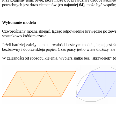
Przygotujemy teraz bryłę, która może być prawdziwą ozdobą gabine
potrzebnych jest dużo elementów (co najmniej 64), może być wspól
Wykonanie modelu
Czworościany można sklejać, łącząc odpowiednie krawędzie po zewnęt
stosunkowo krótkim czasie.
Jeżeli bardziej zależy nam na trwałości i estetyce modelu, lepiej jest
bezbarwny i dobrze skleja papier. Czas pracy jest o wiele dłuższy, ale
W zależności od sposobu klejenia, wybierz siatkę bez "skrzydełek" 