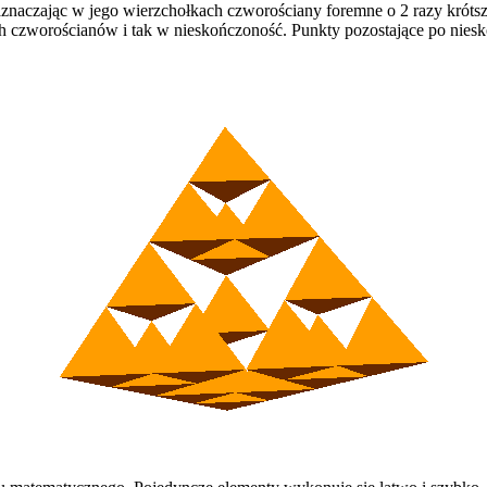
znaczając w jego wierzchołkach czworościany foremne o 2 razy krótsz
h czworościanów i tak w nieskończoność. Punkty pozostające po niesko