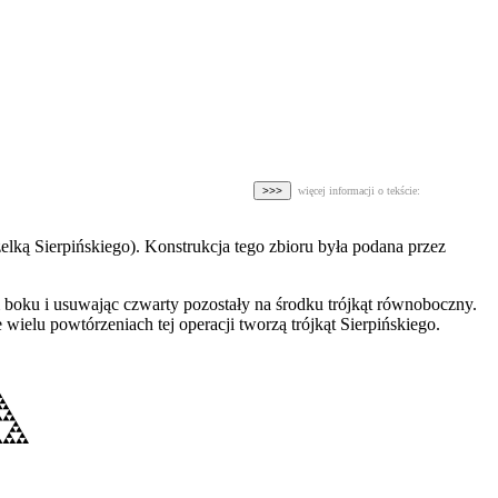
więcej informacji o tekście:
czelką Sierpińskiego). Konstrukcja tego zbioru była podana przez
 boku i usuwając czwarty pozostały na środku trójkąt równoboczny.
wielu powtórzeniach tej operacji tworzą trójkąt Sierpińskiego.