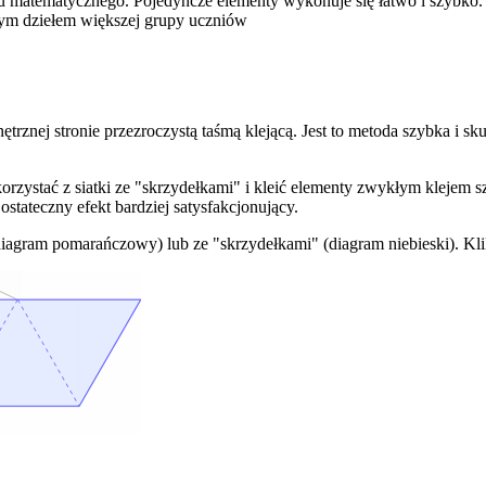
tu matematycznego. Pojedyncze elementy wykonuje się łatwo i szybk
nym dziełem większej grupy uczniów
rznej stronie przezroczystą taśmą klejącą. Jest to metoda szybka i s
 skorzystać z siatki ze "skrzydełkami" i kleić elementy zwykłym klejem 
 ostateczny efekt bardziej satysfakcjonujący.
(diagram pomarańczowy) lub ze "skrzydełkami" (diagram niebieski). Kl