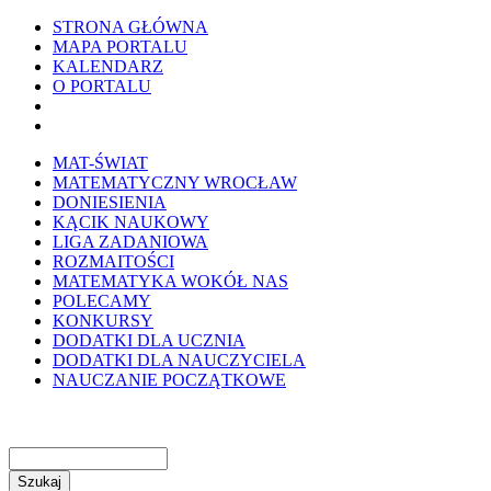
STRONA GŁÓWNA
MAPA PORTALU
KALENDARZ
O PORTALU
WYKRESownik
Edytor wzorów TeXa
MAT-ŚWIAT
MATEMATYCZNY WROCŁAW
DONIESIENIA
KĄCIK NAUKOWY
LIGA ZADANIOWA
ROZMAITOŚCI
MATEMATYKA WOKÓŁ NAS
POLECAMY
KONKURSY
DODATKI DLA UCZNIA
DODATKI DLA NAUCZYCIELA
NAUCZANIE POCZĄTKOWE