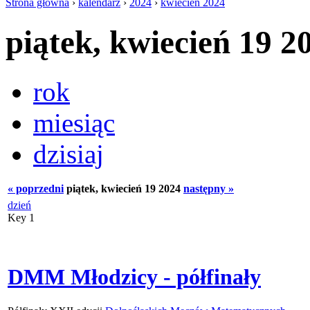
Strona główna
›
kalendarz
›
2024
›
kwiecień 2024
piątek, kwiecień 19 2
rok
miesiąc
dzisiaj
« poprzedni
piątek, kwiecień 19 2024
następny »
dzień
Key 1
DMM Młodzicy - półfinały