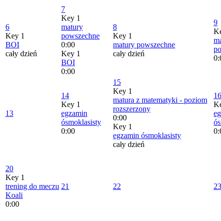
7
Key 1
9
6
matury
8
K
Key 1
powszechne
Key 1
ma
BOI
0:00
matury powszechne
p
cały dzień
Key 1
cały dzień
0:
BOI
0:00
15
Key 1
14
1
matura z matematyki - poziom
Key 1
K
rozszerzony
13
egzamin
e
0:00
ósmoklasisty
ós
Key 1
0:00
0:
egzamin ósmoklasisty
cały dzień
20
Key 1
trening do meczu
21
22
2
Koali
0:00