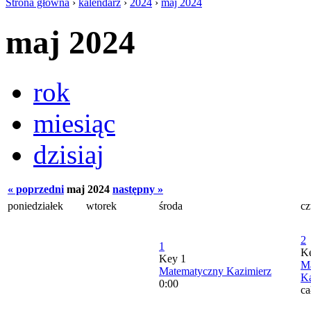
Strona główna
›
kalendarz
›
2024
›
maj 2024
maj 2024
rok
miesiąc
dzisiaj
« poprzedni
maj 2024
następny »
poniedziałek
wtorek
środa
cz
2
1
K
Key 1
M
Matematyczny Kazimierz
Ka
0:00
ca