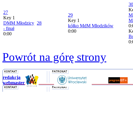
3
K
27
29
M
Key 1
Key 1
M
DMM Młodzicy
28
kółko MdM Młodzików
0:
- finał
0:00
K
0:00
Bo
0:
Powrót na górę strony
redakcja
webmaster