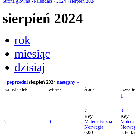
Strona główna
›
kalendarz
›
2024
›
sierpień 2024
sierpień 2024
rok
miesiąc
dzisiaj
« poprzedni
sierpień 2024
następny »
poniedziałek
wtorek
środa
czwart
1
7
8
Key 1
Key 1
5
6
Matematyczna
Matema
Norwegia
Norweg
0:00
cały dz