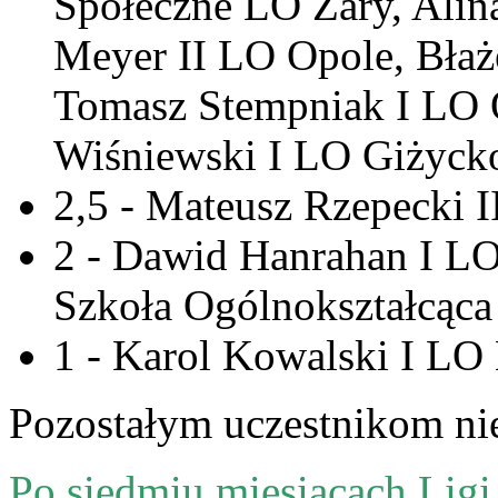
Społeczne LO Żary, Alin
Meyer II LO Opole, Błaż
Tomasz Stempniak I LO 
Wiśniewski I LO Giżyck
2,5 - Mateusz Rzepecki 
2 - Dawid Hanrahan I L
Szkoła Ogólnokształcąca
1 - Karol Kowalski I LO
Pozostałym uczestnikom ni
Po siedmiu miesiącach Ligi