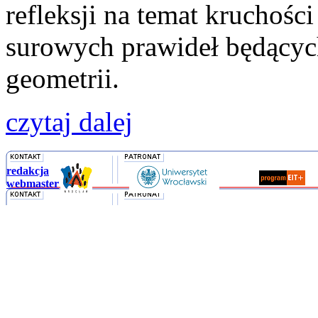
refleksji na temat kruchośc
surowych prawideł będącyc
geometrii.
czytaj dalej
redakcja
webmaster