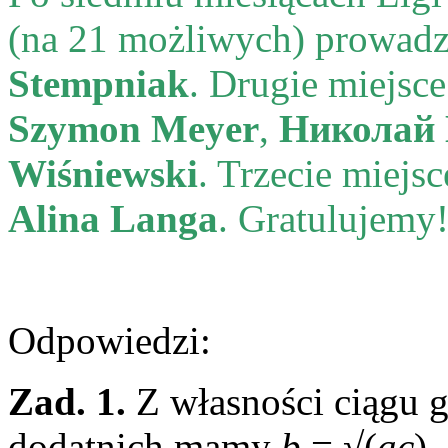
(na 21 możliwych) prowad
Stempniak
. Drugie miejsc
Szymon Meyer
,
Николай
Wiśniewski
. Trzecie miejs
Alina Langa
. Gratulujemy
Odpowiedzi:
Zad. 1.
Z własności ciągu 
dodatnich mamy
b
= √(
ac
)
.