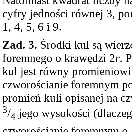
Natomiast kwadrat liczby n
cyfry jedności równej 3, p
1, 4, 5, 6 i 9.
Zad. 3.
Środki kul są wier
foremnego o krawędzi 2
r
. 
kul jest równy promieniowi
czworościanie foremnym 
promień kuli opisanej na 
3
/
jego wysokości (dlaczeg
4
czworościanie foremnym o 