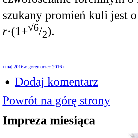
szukany promień kuli jest 
√6
r
·(1+
/
).
2
‹ maj 2016
w górę
marzec 2016 ›
Dodaj komentarz
Powrót na górę strony
Impreza miesiąca