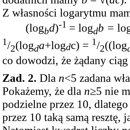
Z własności logarytmu ma
-1
(log
d
)
= log
b =
lo
b
d
1
1
/
(log
a
+log
c) =
/
((log
d
2
d
2
co dowodzi, że żądany ciąg 
Zad. 2.
Dla
n
<5 zadana wła
Pokażemy, że dla
n
≥5 nie m
podzielne przez 10, dlatego
przez 10 taką samą resztę, j