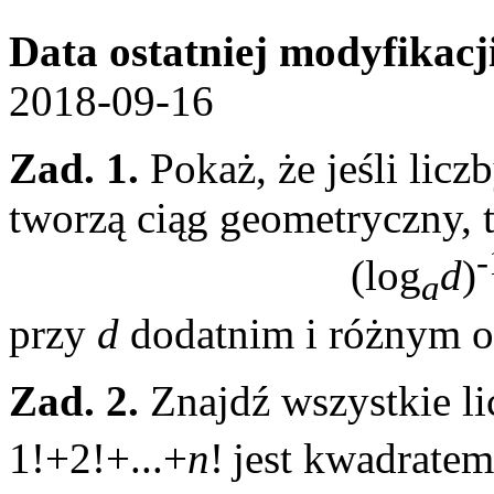
Data ostatniej modyfikacj
2018-09-16
Zad. 1.
Pokaż, że jeśli licz
tworzą ciąg geometryczny, t
-
(log
d
)
a
przy
d
dodatnim i różnym od
Zad. 2.
Znajdź wszystkie li
1!+2!+...+
n
!
jest kwadratem 