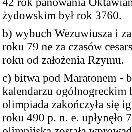
42 rok panowania Oktawian
żydowskim był rok 3760.
b) wybuch Wezuwiusza i za
roku 79 ne za czasów cesar
roku od założenia Rzymu.
c) bitwa pod Maratonem - b
kalendarzu ogólnogreckim b
olimpiada zakończyła się i
roku 490 p. n. e. upłynęło 71
olimpijska została wprowadz