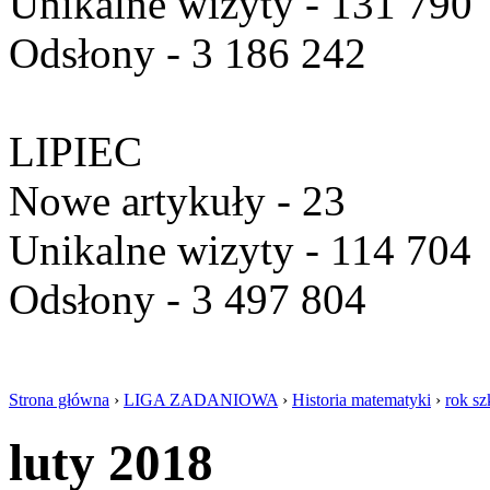
Unikalne wizyty - 131 790
Odsłony - 3 186 242
LIPIEC
Nowe artykuły - 23
Unikalne wizyty - 114 704
Odsłony - 3 497 804
Strona główna
›
LIGA ZADANIOWA
›
Historia matematyki
›
rok s
luty 2018