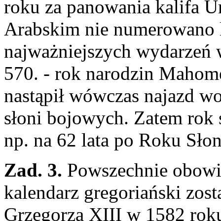
roku za panowania kalifa U
Arabskim nie numerowano l
najważniejszych wydarzeń w
570. - rok narodzin Mahom
nastąpił wówczas najazd wo
słoni bojowych. Zatem rok
np. na 62 lata po Roku Słon
Zad. 3.
Powszechnie obowią
kalendarz gregoriański zos
Grzegorza XIII w 1582 roku