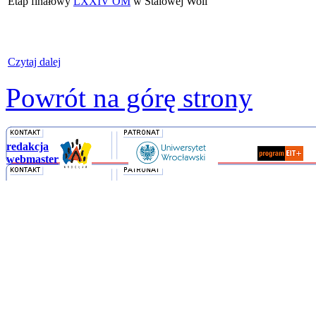
Etap finałowy
LXXIV OM
w Stalowej Woli
Czytaj dalej
Powrót na górę strony
redakcja
webmaster