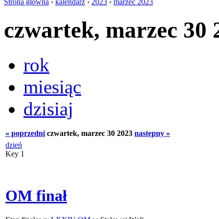
Strona główna
›
kalendarz
›
2023
›
marzec 2023
czwartek, marzec 30 
rok
miesiąc
dzisiaj
« poprzedni
czwartek, marzec 30 2023
następny »
dzień
Key 1
OM finał