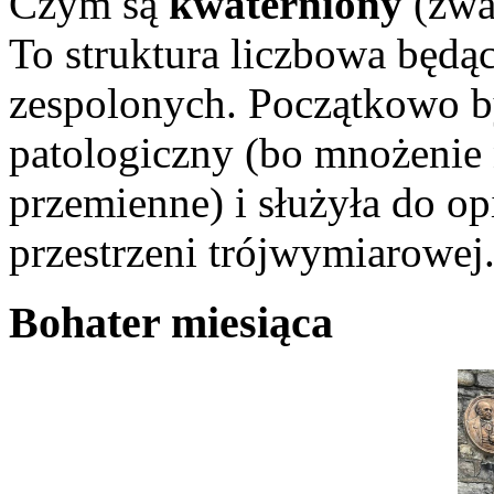
Czym są
kwaterniony
(zwa
To struktura liczbowa będąc
zespolonych. Początkowo b
patologiczny (bo mnożenie n
przemienne) i służyła do o
przestrzeni trójwymiarowej
Bohater miesiąca