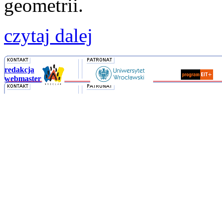
geometrii.
czytaj dalej
redakcja
webmaster