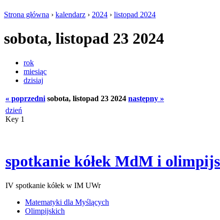
Strona główna
›
kalendarz
›
2024
›
listopad 2024
sobota, listopad 23 2024
rok
miesiąc
dzisiaj
« poprzedni
sobota, listopad 23 2024
następny »
dzień
Key 1
spotkanie kółek MdM i olimpij
IV spotkanie kółek w IM UWr
Matematyki dla Myślących
Olimpijskich