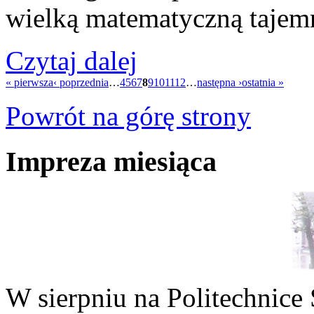
wielką matematyczną tajem
Czytaj dalej
« pierwsza
‹ poprzednia
…
4
5
6
7
8
9
10
11
12
…
następna ›
ostatnia »
Powrót na górę strony
Impreza miesiąca
W sierpniu na Politechnice