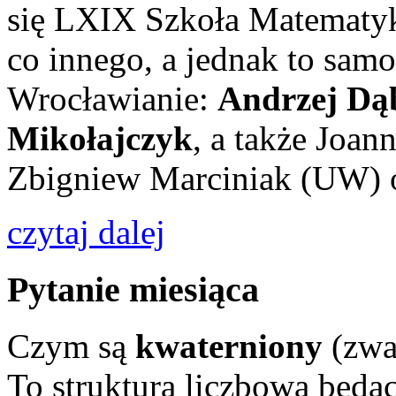
się LXIX Szkoła Matematyk
co innego, a jednak to sam
Wrocławianie:
Andrzej Dą
Mikołajczyk
, a także Joan
Zbigniew Marciniak (UW) o
czytaj dalej
Pytanie miesiąca
Czym są
kwaterniony
(zwa
To struktura liczbowa będąc