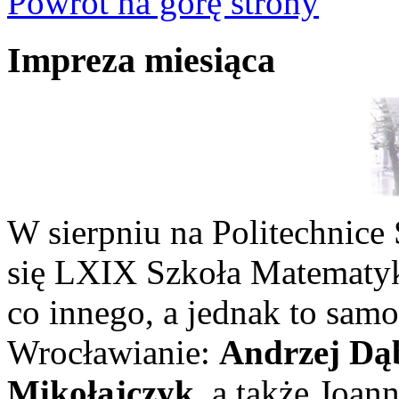
Powrót na górę strony
Impreza miesiąca
W sierpniu na Politechnice
się LXIX Szkoła Matematyk
co innego, a jednak to sam
Wrocławianie:
Andrzej Dą
Mikołajczyk
, a także Joan