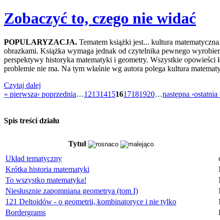
Zobaczyć to, czego nie widać
POPULARYZACJA.
Tematem książki jest... kultura matematyczna.
obrazkami. Książka wymaga jednak od czytelnika pewnego wyrobienia
perspektywy historyka matematyki i geometry. Wszystkie opowieści
problemie nie ma. Na tym właśnie wg autora polega kultura matemat
Czytaj dalej
« pierwsza
‹ poprzednia
…
12
13
14
15
16
17
18
19
20
…
następna ›
ostatnia
Spis treści działu
Tytuł
Układ tematyczny
Krótka historia matematyki
To wszystko matematyka!
Niesłusznie zapomniana geometrya (tom I)
121 Deltoidów - o geometrii, kombinatoryce i nie tylko
Bordergrams