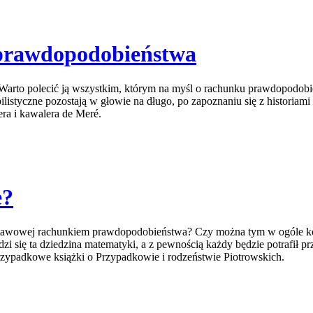
 prawdopodobieństwa
ie. Warto polecić ją wszystkim, którym na myśl o rachunku prawdopodobie
listyczne pozostają w głowie na długo, po zapoznaniu się z historiam
ra i kawalera de Meré.
e?
awowej rachunkiem prawdopodobieństwa? Czy można tym w ogóle kogo
i się ta dziedzina matematyki, a z pewnością każdy będzie potrafił pr
przypadkowe książki o Przypadkowie i rodzeństwie Piotrowskich.