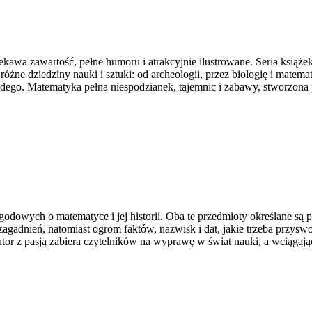
ciekawa zawartość, pełne humoru i atrakcyjnie ilustrowane. Seria książe
a różne dziedziny nauki i sztuki: od archeologii, przez biologię i mate
żdego. Matematyka pełna niespodzianek, tajemnic i zabawy, stworzona 
godowych o matematyce i jej historii. Oba te przedmioty określane są
zagadnień, natomiast ogrom faktów, nazwisk i dat, jakie trzeba przyswo
tor z pasją zabiera czytelników na wyprawę w świat nauki, a wciągając