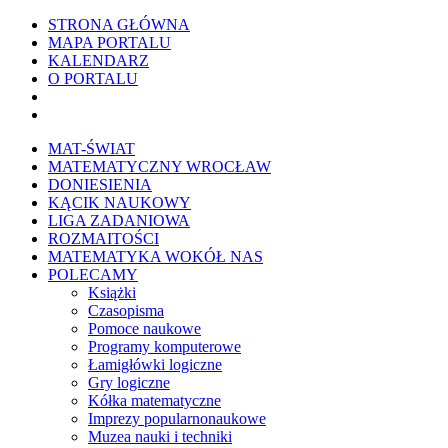
STRONA GŁÓWNA
MAPA PORTALU
KALENDARZ
O PORTALU
WYKRESownik
Edytor wzorów TeXa
MAT-ŚWIAT
MATEMATYCZNY WROCŁAW
DONIESIENIA
KĄCIK NAUKOWY
LIGA ZADANIOWA
ROZMAITOŚCI
MATEMATYKA WOKÓŁ NAS
POLECAMY
Książki
Czasopisma
Pomoce naukowe
Programy komputerowe
Łamigłówki logiczne
Gry logiczne
Kółka matematyczne
Imprezy popularnonaukowe
Muzea nauki i techniki